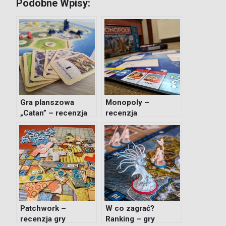
Podobne Wpisy:
Gra planszowa
Monopoly –
„Catan” – recenzja
recenzja
Patchwork –
W co zagrać?
recenzja gry
Ranking – gry