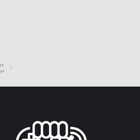
NY
zy?