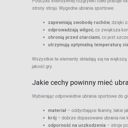
Podczas intensywnej rozgrywki ciało pracuje 
strony stroju. Wygodne ubrania sportowe:
zapewniają swobodę ruchów
, dzięki
odprowadzają wilgoć
, co zwiększa ko
chronią przed otarciami
, co jest szc
utrzymują optymalną temperaturę ci
Wszystkie te elementy składają się na większą
jakość gry.
Jakie cechy powinny mieć ubra
Wybierając odpowiednie ubrania sportowe do gi
materiał
– oddychające tkaniny, takie j
krój
– dobrze dopasowane ubrania nie k
odporność na uszkodzenia
– stroje p