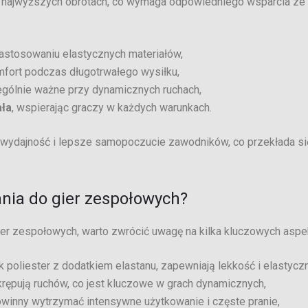
na najwyższych obrotach, co wymaga odpowiedniego wsparcia ze
 zastosowaniu elastycznych materiałów,
mfort podczas długotrwałego wysiłku,
zególnie ważne przy dynamicznych ruchach,
ała
, wspierając graczy w każdych warunkach.
 wydajność i lepsze samopoczucie zawodników, co przekłada si
nia do gier zespołowych?
er zespołowych, warto zwrócić uwagę na kilka kluczowych aspe
ak poliester z dodatkiem elastanu, zapewniają lekkość i elastycz
rępują ruchów, co jest kluczowe w grach dynamicznych,
owinny wytrzymać intensywne użytkowanie i częste pranie,