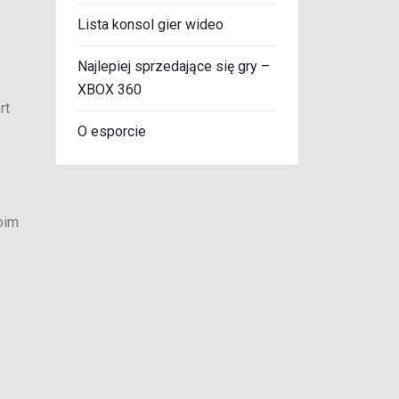
Lista konsol gier wideo
Najlepiej sprzedające się gry –
XBOX 360
rt
O esporcie
oim