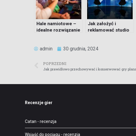
Hale namiotowe –
Jak założyć i
idealne rozwiązanie
reklamować studio
na eventy
gier?
gamingowe
admin
30 grudnia, 2024
POPRZEDNI
Jak prawidłowo przechowywać i konserwować gry plan
Recenzje gier
Catan
- recenzja
Wsiąść do pociągu
- recenzja