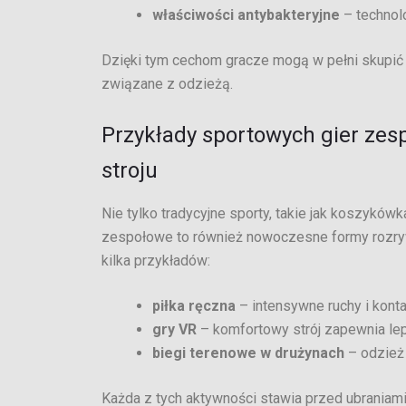
właściwości antybakteryjne
– technol
Dzięki tym cechom gracze mogą w pełni skupić 
związane z odzieżą.
Przykłady sportowych gier ze
stroju
Nie tylko tradycyjne sporty, takie jak koszykó
zespołowe to również nowoczesne formy rozrywki
kilka przykładów:
piłka ręczna
– intensywne ruchy i konta
gry VR
– komfortowy strój zapewnia le
biegi terenowe w drużynach
– odzież 
Każda z tych aktywności stawia przed ubraniam