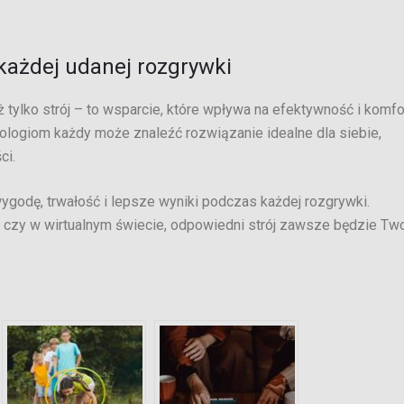
każdej udanej rozgrywki
 tylko strój – to wsparcie, które wpływa na efektywność i komfo
ologiom każdy może znaleźć rozwiązanie idealne dla siebie,
ci.
wygodę, trwałość i lepsze wyniki podczas każdej rozgrywki.
li czy w wirtualnym świecie, odpowiedni strój zawsze będzie Tw