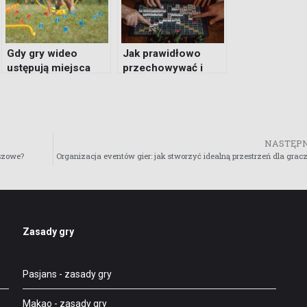
Gdy gry wideo
Jak prawidłowo
ustępują miejsca
przechowywać i
planszowym –
konserwować gry
pomysły na
planszowe?
rozrywkę w domu i
w ogrodzie
NASTĘP
szowe?
Organizacja eventów gier: jak stworzyć idealną przestrzeń dla grac
Zasady gry
Pasjans
- zasady gry
Makao
- zasady gry