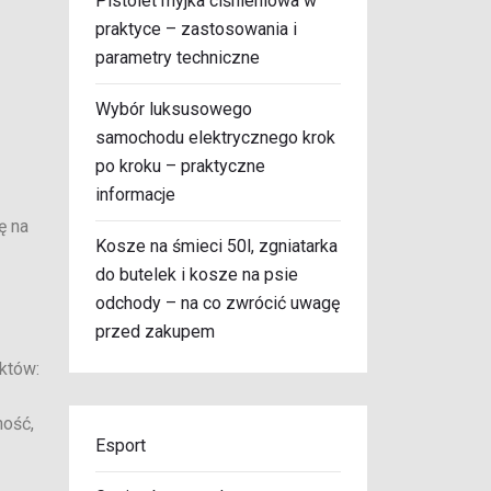
Pistolet myjka ciśnieniowa w
praktyce – zastosowania i
parametry techniczne
Wybór luksusowego
samochodu elektrycznego krok
po kroku – praktyczne
informacje
ę na
Kosze na śmieci 50l, zgniatarka
do butelek i kosze na psie
odchody – na co zwrócić uwagę
przed zakupem
któw:
ność,
Esport