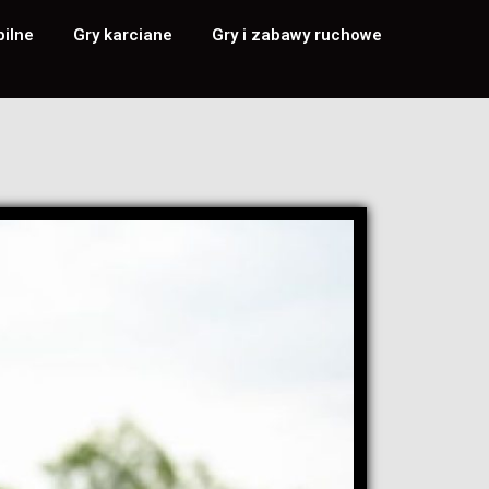
bilne
Gry karciane
Gry i zabawy ruchowe