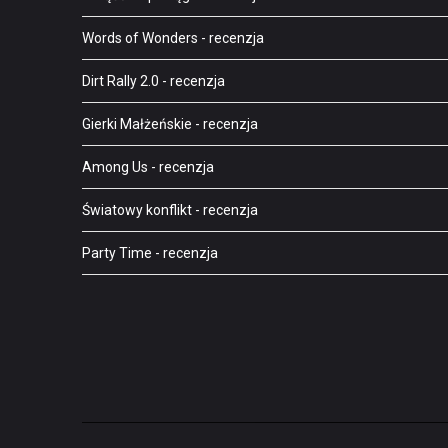
Words of Wonders
- recenzja
Dirt Rally 2.0
- recenzja
Gierki Małżeńskie
- recenzja
Among Us
- recenzja
Światowy konflikt
- recenzja
Party Time
- recenzja